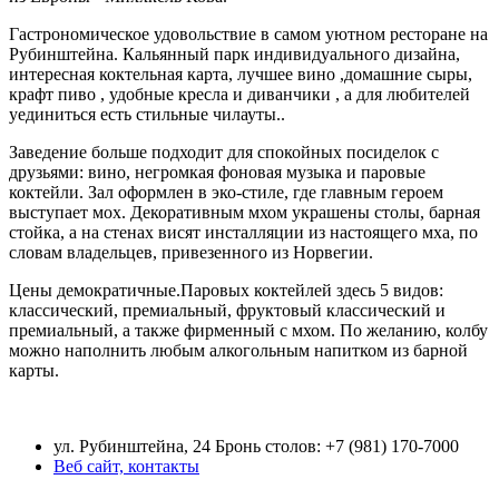
Гастрономическое удовольствие в самом уютном ресторане на
Рубинштейна. Кальянный парк индивидуального дизайна,
интересная коктельная карта, лучшее вино ,домашние сыры,
крафт пиво , удобные кресла и диванчики , а для любителей
уединиться есть стильные чилауты..
Заведение больше подходит для спокойных посиделок с
друзьями: вино, негромкая фоновая музыка и паровые
коктейли. Зал оформлен в эко-стиле, где главным героем
выступает мох. Декоративным мхом украшены столы, барная
стойка, а на стенах висят инсталляции из настоящего мха, по
словам владельцев, привезенного из Норвегии.
Цены демократичные.Паровых коктейлей здесь 5 видов:
классический, премиальный, фруктовый классический и
премиальный, а также фирменный с мхом. По желанию, колбу
можно наполнить любым алкогольным напитком из барной
карты.
ул. Рубинштейна, 24 Бронь столов: +7 (981) 170-7000
Веб сайт, контакты