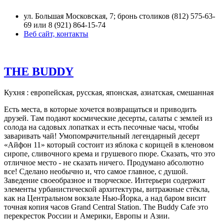
ул. Большая Московская, 7; бронь столиков (812) 575-63-
69 или 8 (921) 864-15-74
Веб сайт, контакты
THE BUDDY
Кухня : европейская, русская, японская, азиатская, смешанная
Есть места, в которые хочется возвращаться и приводить
друзей. Там подают космические десерты, салаты с землей из
солода на садовых лопатках и есть песочные часы, чтобы
заваривать чай! Умопомрачительный легендарный десерт
«Айфон 11» который состоит из яблока с корицей в кленовом
сиропе, сливочного крема и грушевого пюре. Сказать, что это
отличное место - не сказать ничего. Продумано абсолютно
все! Сделано необычно и, что самое главное, с душой.
Заведение своеобразное и творческое. Интерьери содержит
элементы урбанистической архитектуры, витражные стёкла,
как на Центральном вокзале Нью-Йорка, а над баром висит
точная копия часов Grand Central Station. The Buddy Cafe это
перекресток России и Америки, Европы и Азии.