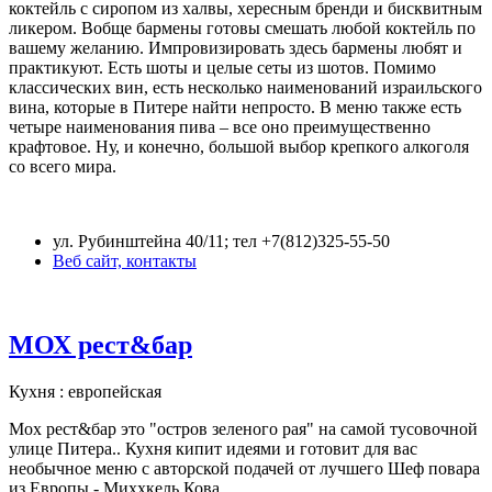
коктейль с сиропом из халвы, хересным бренди и бисквитным
ликером. Вобще бармены готовы смешать любой коктейль по
вашему желанию. Импровизировать здесь бармены любят и
практикуют. Есть шоты и целые сеты из шотов. Помимо
классических вин, есть несколько наименований израильского
вина, которые в Питере найти непросто. В меню также есть
четыре наименования пива – все оно преимущественно
крафтовое. Ну, и конечно, большой выбор крепкого алкоголя
со всего мира.
ул. Рубинштейна 40/11; тел +7(812)325-55-50
Веб сайт, контакты
МОХ рест&бар
Кухня : европейская
Мох рест&бар это "остров зеленого рая" на самой тусовочной
улице Питера.. Кухня кипит идеями и готовит для вас
необычное меню с авторской подачей от лучшего Шеф повара
из Европы - Миххкель Кова.