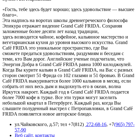
«Гость, тебе здесь будет хорошо; здесь удовольствие — высшее
благо».
Эта надпись на воротах школы древнегреческого философа
Эпикура отражает видение Grand Café FRIDA. Сохраняя
заложенные более десяти лет назад традиции,
здесь возводится чайное, кофейное, кальянное мастерство и
вегетарианская кухня до уровня высокого искусства. Grand
Café FRIDA это уникальное пространство, где Вы
сможете предаться удовольствиям, раздумиям и беседам с
теми, кто Вам дорог. Английские ученые подсчитали, что
Энергия Добра в Grand Café FRIDA равна 1000 килоджоулей.
Когда Вы курите кальян в Grand Café FRIDA, на Вас с разных
сторон смотрит 51 Фрида со 102 глазами и 51 бровью. В Grand
Café FRIDA выкуривается более 1000 кальянов в месяц, если
собрать от них весь дым и выдохнуть его в океан, волна
Иркутск накроет. Каждый год в Grand Café FRIDA подается
более 7000 кофе в турке. Все эти турки могут заселить
небольшой квартал в Петербурге. Каждый раз, когда Вы
слышите полуденный выстрел с Петропавловки, в Grand Café
FRIDA появляется новое авторское блюдо.
ул.Чайковского, д.57; тел +7(812)
272-68-16
, +7
(965) 797-
57-90
Веб сайт, контакты