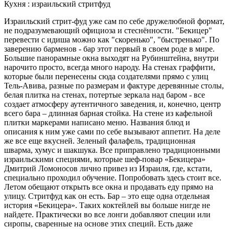
Кухня : израильский стритфуд
Израильский стрит-фуд уже сам по себе дружелюбной формат,
не подразумевающий официоза и стеснённости. "Бекицер"
перевести с идиша можно как "скоренько", "быстренько". По
заверению барменов - бар этот первый в своем роде в мире.
Большие панорамные окна выходят на Рубинштейна, внутри
нарочито просто, всегда много народу. На стенах граффити,
которые были перенесены сюда создателями прямо с улиц
Тель-Авива, разные по размерам и фактуре деревянные столы,
белая плитка на стенах, потертые зеркала над баром - все
создает атмосферу аутентичного заведения, и, конечно, центр
всего бара – длинная барная стойка. На стене из кафельной
плитки маркерами написано меню. Названия блюд и
описания к ним уже сами по себе вызывают аппетит. На деле
же все еще вкусней. Зеленый фалафель, традиционная
шварма, хумус и шакшука. Все приправлено традиционными
израильскими специями, которые шеф-повар «Бекицера»
Дмитрий Ломоносов лично привез из Израиля, где, кстати,
специально проходил обучение. Попробовать здесь стоит все.
Летом обещают открыть все окна и продавать еду прямо на
улицу. Стритфуд как он есть. Бар – это еще одна отдельная
история «Бекицера». Таких коктейлей вы больше нигде не
найдете. Практически во все лонги добавляют специи или
сиропы, сваренные на основе этих специй. Есть даже