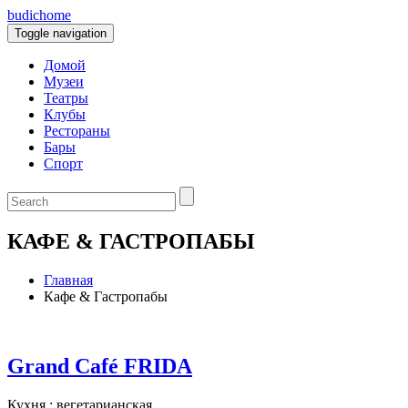
budic
home
Toggle navigation
Домой
Музеи
Театры
Клубы
Рестораны
Бары
Спорт
КАФЕ & ГАСТРОПАБЫ
Главная
Кафе & Гастропабы
Grand Café FRIDA
Кухня : вегетарианская