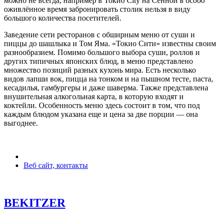
можно не всегда, например в Токио City на Сенной в особо
оживлённое время забронировать столик нельзя в виду
большого количества посетителей.
Заведение сети ресторанов с обширным меню от суши и
пиццы до шашлыка и Том Яма. «Токио Сити» известны своим
разнообразием. Помимо большого выбора суши, роллов и
других типичных японских блюд, в меню представлено
множество позиций разных кухонь мира. Есть несколько
видов лапши вок, пицца на тонком и на пышном тесте, паста,
кесадилья, гамбургеры и даже шаверма. Также представлена
внушительная алкогольная карта, в которую входят и
коктейли. Особенность меню здесь состоит в том, что под
каждым блюдом указана еще и цена за две порции — она
выгоднее.
Веб сайт, контакты
BEKITZER