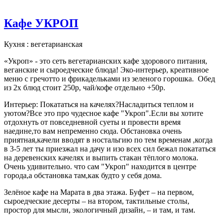
Кафе УКРОП
Кухня : вегетарианская
«Укроп» - это сеть вегетарианских кафе здорового питания,
веганские и сыроедческие блюда! Эко-интерьер, креативное
меню с гречотто и фрикадельками из зеленого горошка. Обед
из 2х блюд стоит 250р, чай/кофе отдельно +50р.
Интерьер: Покататься на качелях?Насладиться теплом и
уютом?Все это про чудесное кафе "Укроп".Если вы хотите
отдохнуть от повседневной суеты и провести время
наедине,то вам непременно сюда. Обстановка очень
приятная,качели вводят в ностальгию по тем временам ,когда
в 3-5 лет ты приезжал на дачу и изо всех сил бежал покататься
на деревенских качелях и выпить стакан тёплого молока.
Очень удивительно. что сам "Укроп" находится в центре
города,а обстановка там,как будто у себя дома.
Зелёное кафе на Марата в два этажа. Буфет – на первом,
сыроедческие десерты – на втором, тактильные столы,
простор для мысли, экологичный дизайн, – и там, и там.