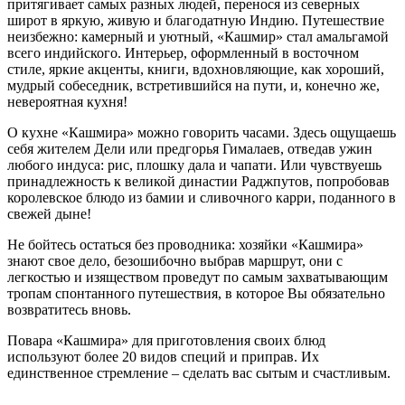
притягивает самых разных людей, перенося из северных
широт в яркую, живую и благодатную Индию. Путешествие
неизбежно: камерный и уютный, «Кашмир» стал амальгамой
всего индийского. Интерьер, оформленный в восточном
стиле, яркие акценты, книги, вдохновляющие, как хороший,
мудрый собеседник, встретившийся на пути, и, конечно же,
невероятная кухня!
О кухне «Кашмира» можно говорить часами. Здесь ощущаешь
себя жителем Дели или предгорья Гималаев, отведав ужин
любого индуса: рис, плошку дала и чапати. Или чувствуешь
принадлежность к великой династии Раджпутов, попробовав
королевское блюдо из бамии и сливочного карри, поданного в
свежей дыне!
Не бойтесь остаться без проводника: хозяйки «Кашмира»
знают свое дело, безошибочно выбрав маршрут, они c
легкостью и изяществом проведут по самым захватывающим
тропам спонтанного путешествия, в которое Вы обязательно
возвратитесь вновь.
Повара «Кашмира» для приготовления своих блюд
используют более 20 видов специй и приправ. Их
единственное стремление – сделать вас сытым и счастливым.