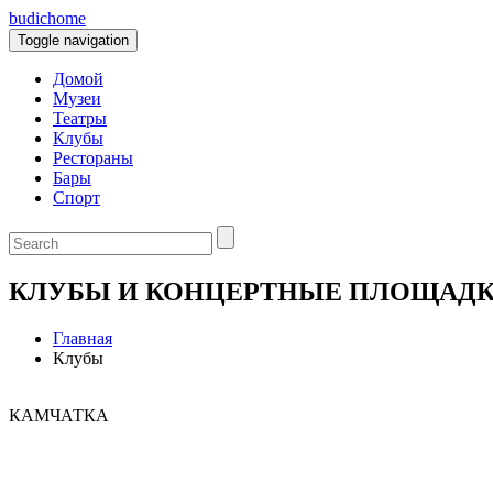
budic
home
Toggle navigation
Домой
Музеи
Театры
Клубы
Рестораны
Бары
Спорт
КЛУБЫ И КОНЦЕРТНЫЕ ПЛОЩАД
Главная
Клубы
КАМЧАТКА