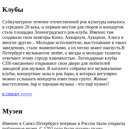
Клубы
Субкультурное течение отечественной рок культуры началось
в середине 20 века, и первым местом для сборов и концертов
стала площадка Ленинградского рок-клуба. Именно там
создавали свои шлягеры Кино, Аквариум, Аукцион, Алиса и
многие другие... Молодые исполнители, выступавшие в таких
заведениях, стали знаменитыми, а их песни знают наизусть.В
Петербурге музыкантов любят, а звезды и молодые таланты
отвечают этому городу взаимностью. Легендарные клубы
СПб ежедневно открывают свои двери для любителей
заводной рок-музыки. В каталоге собраны все музыкальные
клубы, концертные залы и рок бары, в которых регулярно
можно услышать концерты известных групп. Живые
выступления, бар и хорошая музыка - что ещё нужно?
к списку »»»»»
Музеи
Именно в Санкт-Петербурге впервые в России были открыты
публичные музеи. С 1702 года были изданы указы