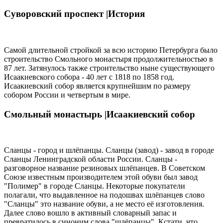
Суворовский проспект |
История
Самой длительной стройкой за всю историю Петербурга было
строительство Смольного монастыря продолжительностью в
87 лет. Затянулось также строительство ныне существующего
Исаакиевского собора - 40 лет с 1818 по 1858 год.
Исаакиевский собор является крупнейшим по размеру
собором России и четвертым в мире.
Смольный монастырь |
Исаакиевский собор
Сланцы - город и шлёпанцы. Сланцы (завод) - завод в городе
Сланцы Ленинградской области России. Сланцы -
разговорное название резиновых шлёпанцев. В Советском
Союзе известным производителем этой обуви был завод
"Полимер" в городе Сланцы. Некоторые покупатели
полагали, что выдавленное на подошвах шлёпанцев слово
"Сланцы" это название обуви, а не место её изготовления.
Далее слово вошло в активный словарный запас и
превратилось в синоним слова "шлёпанцы". Кстати, что