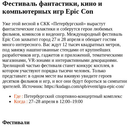
Фестиваль фантастики, кино и
компьютерных игр Epic Con
Уже этой весной в СКК «Петербургский» вырастут
фантастические галактики и соберутся герои любимых
фильмов, комиксов и видеоигр. Международный фестиваль
Epic Con захватит город 27 и 28 апреля и обещает гостям
много интересного. Вас ждут 12 тысяч квадратных метров,
под завязку нашпигованные стендами от крупнейших
разработчиков игр, гаджетов и приложений, тематическими
магазинами, VR-зонами и интерактивными декорациями.
Зрелищной частью фестиваля станет конкурс косплея, в
котором участвуют порядка тысячи человек. Только
представьте: в одном месте вы вживую увидите героев
десятков фильмов и игр, и все они будут бороться за симпатии
зрителей. Источник: https://kudago.com/spb/event/igra-epic-con/
Где :
Петербургский спортивно-концертный комплекс
Когда :
27–28 апреля в 12:00–19:00
Фестивали