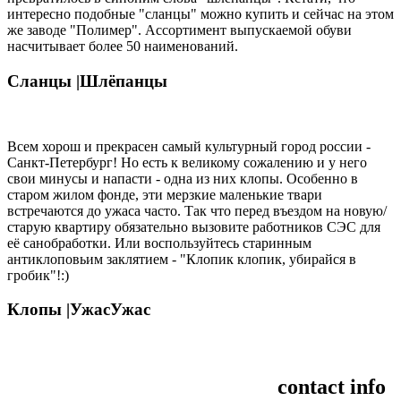
интересно подобные "сланцы" можно купить и сейчас на этом
же заводе "Полимер". Ассортимент выпускаемой обуви
насчитывает более 50 наименований.
Сланцы |
Шлёпанцы
Всем хорош и прекрасен самый культурный город россии -
Санкт-Петербург! Но есть к великому сожалению и у него
свои минусы и напасти - одна из них клопы. Особенно в
старом жилом фонде, эти мерзкие маленькие твари
встречаются до ужаса часто. Так что перед въездом на новую/
старую квартиру обязательно вызовите работников СЭС для
её санобработки. Или воспользуйтесь старинным
антиклоповьим заклятием - "Клопик клопик, убирайся в
гробик"!:)
Клопы |
УжасУжас
contact info