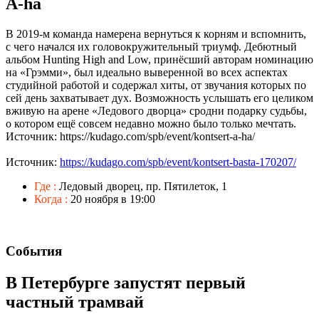
A-ha
В 2019-м команда намерена вернуться к корням и вспомнить,
с чего начался их головокружительный триумф. Дебютный
альбом Hunting High and Low, принёсший авторам номинацию
на «Грэмми», был идеально выверенной во всех аспектах
студийной работой и содержал хиты, от звучания которых по
сей день захватывает дух. Возможность услышать его целиком
вживую на арене «Ледового дворца» сродни подарку судьбы,
о котором ещё совсем недавно можно было только мечтать.
Источник: https://kudago.com/spb/event/kontsert-a-ha/
Источник:
https://kudago.com/spb/event/kontsert-basta-170207/
Где :
Ледовый дворец, пр. Пятилеток, 1
Когда :
20 ноября в 19:00
События
В Петербурге запустят первый
частный трамвай