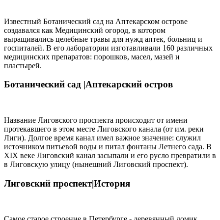
Известный Ботанический сад на Аптекарском острове
создавался как Медицинский огород, в котором
выращивались целебные травы для нужд аптек, больниц и
госпиталей. В его лаборатории изготавливали 160 различных
медицинских препаратов: порошков, масел, мазей и
пластырей.
Ботанический сад |
Аптекарский остров
Название Лиговского проспекта происходит от имени
протекавшего в этом месте Лиговского канала (от им. реки
Лиги). Долгое время канал имел важное значение: служил
источником питьевой воды и питал фонтаны Летнего сада. В
XIX веке Лиговский канал засыпали и его русло превратили в
в Лиговскую улицу (нынешний Лиговский проспект).
Лиговский проспект|
История
Самое старое строение в Петербурге - деревянный домик