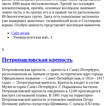
около 3000 видов беспозвоночных. Третий зал посвящён
млекопитающим, причём, основные коллекции занимают
левую часть, а по центру его и в правой части расположены
89 биологических групп. Здесь есть уникальные экспонаты
уже вымерших животных: тасманийский волк и Стеллерова
корова. Особую ценность представляет коллекция мамонтов.
Сайт музея
Университетская наб., 1
9
Петропавловская крепость
Петропа́вловская кре́пость — крепость в Санкт-Петербурге,
расположенная на Заячьем острове, историческое ядро города.
Официальное название — Санкт-Петербу́ргская, в 1914—1917
годах — Петрогра́дская крепость. Крепость входит в состав
Музея истории Санкт-Петербурга. С Нарышкина бастиона
Петропавловской крепости ежедневно в 12:00 производится
выстрел сигнальной пушки. В 1991 году на территории
Петропавловской крепости установлен памятник Петру
Великому работы скульптора Шемякина. С начала XXI века