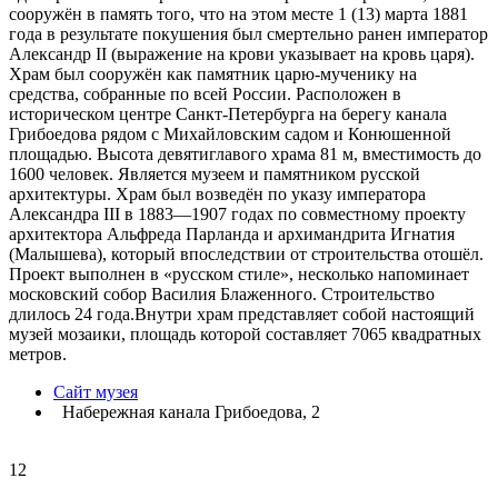
сооружён в память того, что на этом месте 1 (13) марта 1881
года в результате покушения был смертельно ранен император
Александр II (выражение на крови указывает на кровь царя).
Храм был сооружён как памятник царю-мученику на
средства, собранные по всей России. Расположен в
историческом центре Санкт-Петербурга на берегу канала
Грибоедова рядом с Михайловским садом и Конюшенной
площадью. Высота девятиглавого храма 81 м, вместимость до
1600 человек. Является музеем и памятником русской
архитектуры. Храм был возведён по указу императора
Александра III в 1883—1907 годах по совместному проекту
архитектора Альфреда Парланда и архимандрита Игнатия
(Малышева), который впоследствии от строительства отошёл.
Проект выполнен в «русском стиле», несколько напоминает
московский собор Василия Блаженного. Строительство
длилось 24 года.Внутри храм представляет собой настоящий
музей мозаики, площадь которой составляет 7065 квадратных
метров.
Сайт музея
Набережная канала Грибоедова, 2
12