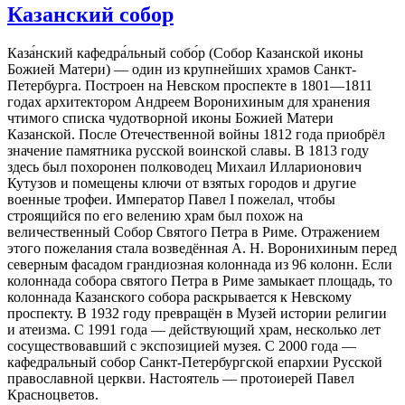
Казанский собор
Каза́нский кафедра́льный собо́р (Собор Казанской иконы
Божией Матери) — один из крупнейших храмов Санкт-
Петербурга. Построен на Невском проспекте в 1801—1811
годах архитектором Андреем Воронихиным для хранения
чтимого списка чудотворной иконы Божией Матери
Казанской. После Отечественной войны 1812 года приобрёл
значение памятника русской воинской славы. В 1813 году
здесь был похоронен полководец Михаил Илларионович
Кутузов и помещены ключи от взятых городов и другие
военные трофеи. Император Павел I пожелал, чтобы
строящийся по его велению храм был похож на
величественный Собор Святого Петра в Риме. Отражением
этого пожелания стала возведённая А. Н. Воронихиным перед
северным фасадом грандиозная колоннада из 96 колонн. Если
колоннада собора святого Петра в Риме замыкает площадь, то
колоннада Казанского собора раскрывается к Невскому
проспекту. В 1932 году превращён в Музей истории религии
и атеизма. С 1991 года — действующий храм, несколько лет
сосуществовавший с экспозицией музея. С 2000 года —
кафедральный собор Санкт-Петербургской епархии Русской
православной церкви. Настоятель — протоиерей Павел
Красноцветов.