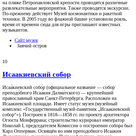
на пляже Петропавловской крепости проводятся различные
развлекательные мероприятия. Также проводятся экскурсии.
По-прежнему действует Музей космонавтики и ракетной
техники. В 2005 году во флажной башне установили рояль,
время от времени сюда для игры приглашают известных
музыкантов.
Сайт музея
Заячий остров
10
Исаакиевский собор
Исаа́киевский собо́р (официальное название — собор
преподо́бного Исаа́кия Далма́тского) — крупнейший
православный храм Санкт-Петербурга. Расположен на
Исаакиевской площади. Имеет статус музея (музейный
комплекс «Государственный музей-памятник „Исаакиевский
собор“»). Построен в 1818—1858 гг. по проекту архитектора
Огюста Монферрана; строительство курировал император
Николай I, председателем Комиссии о построении собора был
Карл Опперман. Освящён во имя преподобного Исаакия