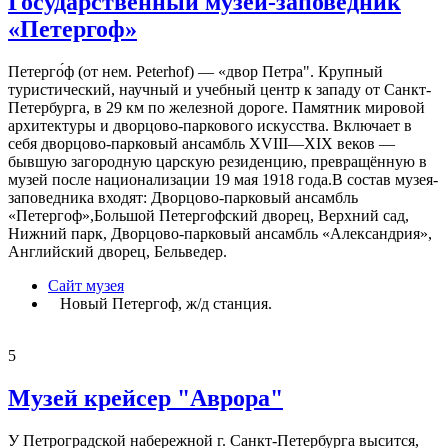
Государственный музей-заповедник
«Петергоф»
Петерго́ф (от нем. Peterhof) — «двор Петра". Крупный
туристический, научный и учебный центр к западу от Санкт-
Петербурга, в 29 км по железной дороге. Памятник мировой
архитектуры и дворцово-паркового искусства. Включает в
себя дворцово-парковый ансамбль XVIII—XIX веков —
бывшую загородную царскую резиденцию, превращённую в
музей после национализации 19 мая 1918 года.В состав музея-
заповедника входят: Дворцово-парковый ансамбль
«Петергоф»,Большой Петергофский дворец, Верхний сад,
Нижний парк, Дворцово-парковый ансамбль «Александрия»,
Английский дворец, Бельведер.
Сайт музея
Новый Петергоф, ж/д станция.
5
Музей крейсер "Аврора"
У Петроградской набережной г. Санкт-Петербурга высится,