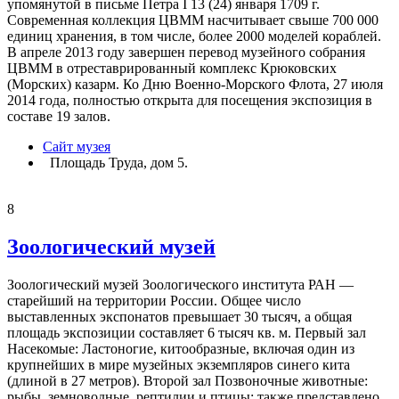
упомянутой в письме Петра I 13 (24) января 1709 г.
Современная коллекция ЦВММ насчитывает свыше 700 000
единиц хранения, в том числе, более 2000 моделей кораблей.
В апреле 2013 году завершен перевод музейного собрания
ЦВММ в отреставрированный комплекс Крюковских
(Морских) казарм. Ко Дню Военно-Морского Флота, 27 июля
2014 года, полностью открыта для посещения экспозиция в
составе 19 залов.
Сайт музея
Площадь Труда, дом 5.
8
Зоологический музей
Зоологический музей Зоологического института РАН —
старейший на территории России. Общее число
выставленных экспонатов превышает 30 тысяч, а общая
площадь экспозиции составляет 6 тысяч кв. м. Первый зал
Насекомые: Ластоногие, китообразные, включая один из
крупнейших в мире музейных экземпляров синего кита
(длиной в 27 метров). Второй зал Позвоночные животные:
рыбы, земноводные, рептилии и птицы; также представлено