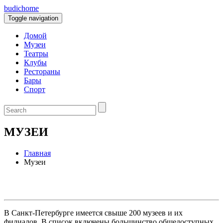
budic
home
Toggle navigation
Домой
Музеи
Театры
Клубы
Рестораны
Бары
Спорт
МУЗЕИ
Главная
Музеи
В Санкт-Петербурге имеется свыше 200 музеев и их
филиалов. В список включены большинство общедоступных