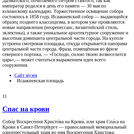
Далматского, почитаемого Петром I святого, так как
император родился в день его памяти — 30 мая по
юлианскому календарю. Торжественное освящение собора
состоялось в 1858 году. Исаакиевский собор — выдающийся
образец позднего классицизма, в котором уже проявляются
новые направления (неоренессанс, византийский стиль,
эклектика), а также уникальное архитектурное сооружение и
высотная доминанта центральной части города. На куполе
устроена смотровая площадка, откуда открывается панорама
центральной части города. Фраза, помещённая во фризе
северного портика, — «Господи, силою твоею возвеселится
царь»,— может считаться выражением идеи всего
сооружения.
Сайт музея
Исаакиевская площадь
11
Спас на крови
Собо́р Воскресе́ния Христо́ва на Крови́, или храм Спа́са на
Крови́ в Санкт-Петербурге — православный мемориальный
однопрестольный храм во имя Воскресения Христова;