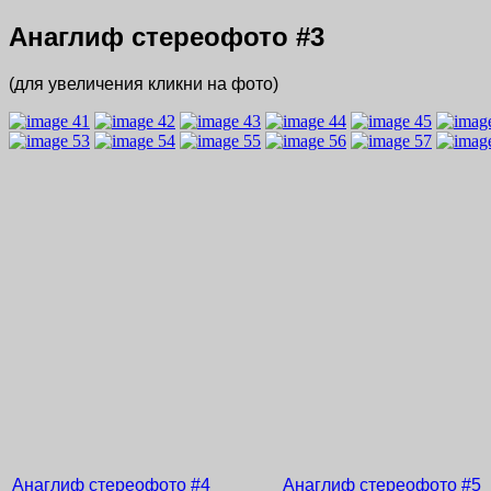
Анаглиф стереофото
#3
(для увеличения кликни на фото)
Анаглиф стереофото
#4
Анаглиф стереофото
#5