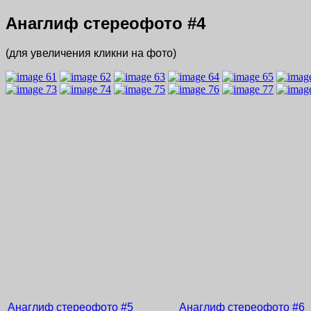
Анаглиф стереофото
#4
(для увеличения кликни на фото)
Анаглиф стереофото
#5
Анаглиф стереофото
#6