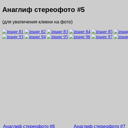
Анаглиф стереофото
#5
(для увеличения кликни на фото)
Анаглиф стереофото
#6
Анаглиф стереофото
#7