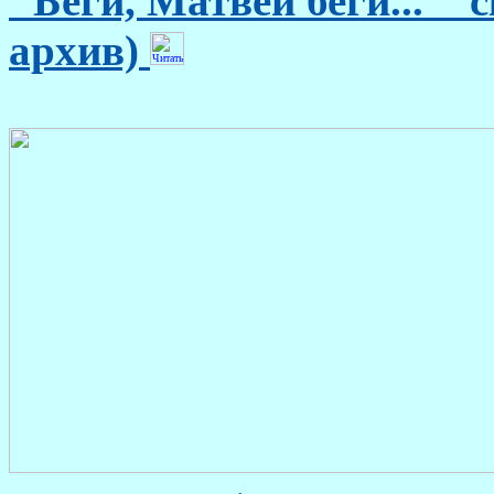
"Беги, Матвей беги... " с
архив)