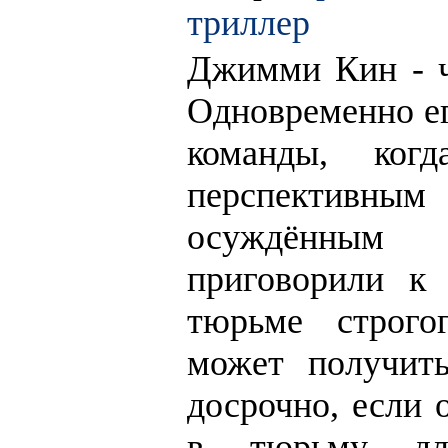
триллер
Джимми Кин - ч
Одновременно ег
команды, ког
перспективны
осуждённым
приговорили к
тюрьме строго
может получит
досрочно, если 
в тюрьму для