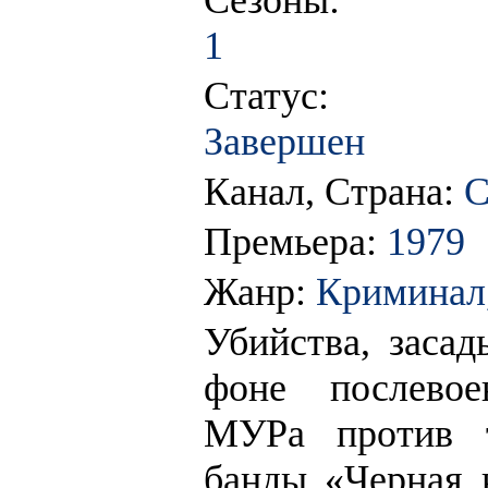
Сезоны:
1
Статус:
Завершен
Канал, Страна:
Премьера:
1979
Жанр:
Криминал,
Убийства, засад
фоне послево
МУРа против т
банды «Черная 