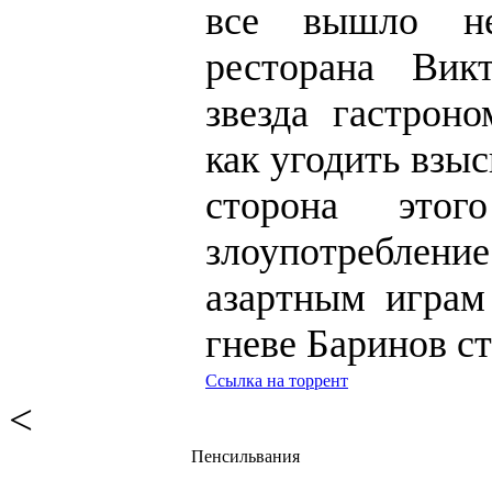
все вышло не
ресторана Ви
звезда гастрон
как угодить взы
сторона это
злоупотребле
азартным играм
гневе Баринов с
Ссылка на торрент
<
Пенсильвания