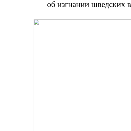
об изгнании шведских 