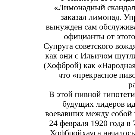
«Лимонадный скандал»
заказал лимонад. У
вынужден сам обслужива
официанты от этого
Супруга советского вожд
как они с Ильичом шут
(Хофброй) как «Народная
что «прекрасное пиво
р
В этой пивной гипотети
будущих лидеров и
воевавших между собой 
24 февраля 1920 года в 
Хофбройхауса началось