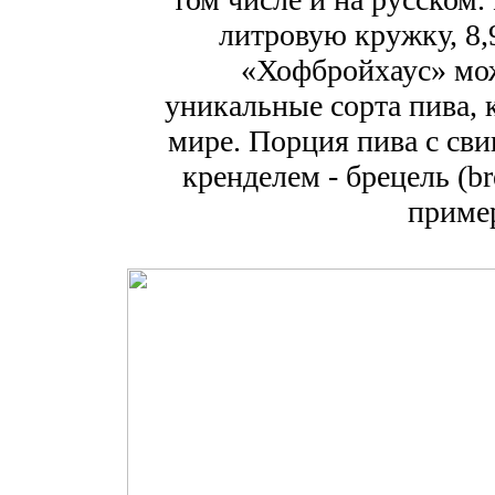
литровую кружку,
8
«Хофбройхаус» мо
уникальные сорта пива, 
мире. Порция пива с сви
кренделем - брецель (br
приме