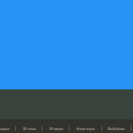
авная
3D очки
3D видео
Флеш игры
Budichome