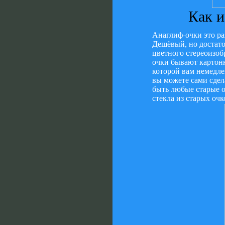
Как и
Анаглиф-очки это ра
Дешёвый, но достато
цветного стереоизоб
очки бывают картонн
которой вам немедле
вы можете сами сдел
быть любые старые о
стекла из старых очк