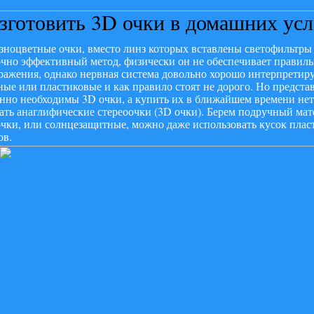
зготовить 3D очки в домашних ус
зноцветные очки, вместо линз которых вставлены светофильтры
чно эффективный метод, физически он не обеспечивает правил
ражения, однако нервная система довольно хорошо интерпретиру
ые или пластиковые и как правило стоят не дорого. Но предста
нно необходимы 3D очки, а купить их в ближайшем времени нет
ать анаглифические стереоочки (3D очки). Берем подручный мате
чки, или солнцезащитные, можно даже использовать кусок пла
ов.