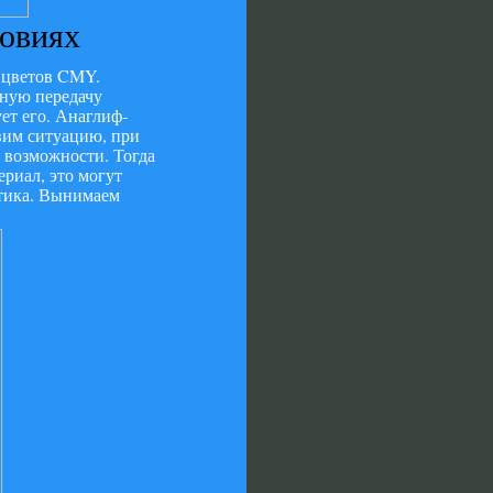
ловиях
 цветов CMY.
ьную передачу
ет его. Анаглиф-
вим ситуацию, при
 возможности. Тогда
риал, это могут
стика. Вынимаем