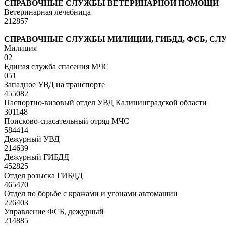
СПРАВОЧНЫЕ СЛУЖБЫ ВЕТЕРИНАРНОЙ ПОМОЩИ
Ветеринарная лечебница
212857
СПРАВОЧНЫЕ СЛУЖБЫ МИЛИЦИИ, ГИБДД, ФСБ, С
Милиция
02
Единая служба спасения МЧС
051
Западное УВД на транспорте
455082
Паспортно-визовый отдел УВД Калининградской области
301148
Поисково-спасательный отряд МЧС
584414
Дежурный УВД
214639
Дежурный ГИБДД
452825
Отдел розыска ГИБДД
465470
Отдел по борьбе с кражами и угонами автомашин
226403
Управление ФСБ, дежурный
214885