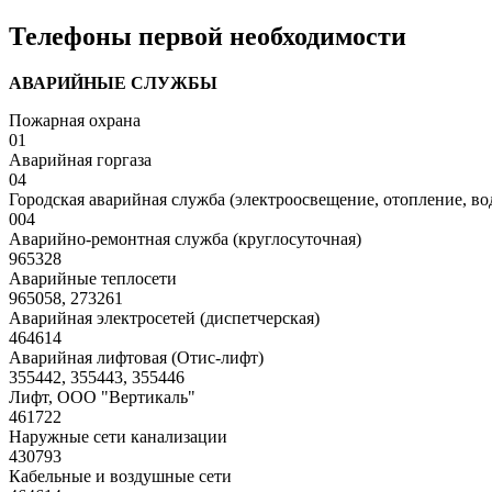
Телефоны первой необходимости
АВАРИЙНЫЕ СЛУЖБЫ
Пожарная охрана
01
Аварийная горгаза
04
Городская аварийная служба (электроосвещение, отопление, во
004
Аварийно-ремонтная служба (круглосуточная)
965328
Аварийные теплосети
965058, 273261
Аварийная электросетей (диспетчерская)
464614
Аварийная лифтовая (Отис-лифт)
355442, 355443, 355446
Лифт, ООО "Вертикаль"
461722
Наружные сети канализации
430793
Кабельные и воздушные сети